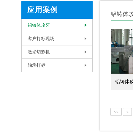
应用案例
铝铸体
铝铸体攻牙
客户打标现场
激光切割机
轴承打标
铝铸体
<<
<