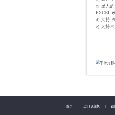
c)
强大的
EXCEL
d)
支持
P
e)
支持常
首页
进口攻丝机
德
|
|