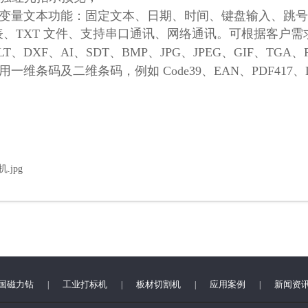
变量文本功能：固定文本、日期、时间、键盘输入、跳号
表、
TXT
文件、支持串口通讯、网络通讯。可根
据客户需
LT
、
DXF
、
AI
、
SDT
、
BMP
、
JPG
、
JPEG
、
GIF
、
TGA
、
用一维条码及二维条码，例如
Code39
、
EAN
、
PDF417
、
国磁力钻
工业打标机
板材切割机
应用案例
新闻资
|
|
|
|