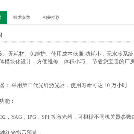
绍
技术参数
相关推荐
绍
、无耗材、免维护、使用成本低廉
,
功耗小，无水冷系统
体模块化设计，方便维修，体积小巧。
节省您宝贵的厂
器：
采用第三代光纤激光器，使用寿命可达
10
万小时
功能：
O2
，
YAG
，
IPG
，
SPI
等激光器，可根据不同机关器参数
独红光指示预览
；