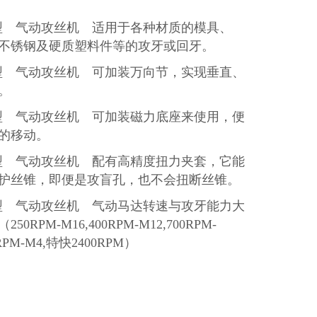
型 气动攻丝机 适用于各种材质的模具、
不锈钢及
硬质塑料件等的攻牙或回牙。
型 气动攻丝机 可加装万向
节
，
实现垂直、
。
型 气动攻丝机 可加装磁力底座来使用，
便
的移动
。
型 气动攻丝机 配有
高精度
扭力夹
套
，它能
保护丝锥，即便是攻盲孔，也不会扭断丝锥。
型 气动攻丝机 气动马达转速与攻牙能力大
50RPM-M16,400RPM-M12,700RPM-
0RPM-M4,特快2400RPM）