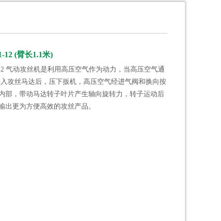
12 (臂长1.1米)
01-12 气动攻丝机是利用高压空气作为动力，当高压空气通
接入攻丝马达后，压下扳机，高压空气经进气阀和换向按
内部，带动马达转子叶片产生轴向旋转力，转子运动后
输出更为方便高效的攻丝产品。