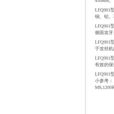
450mm
。
L
FQ
901
铜
、
铝、
L
FQ
901
侧面攻牙
L
FQ
901
于攻丝机
L
FQ
901
有效的
L
FQ
901
小参考：（2
M8,120