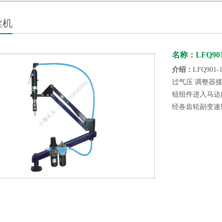
丝机
名称：LFQ901-
介绍：
LFQ9
过气压 调整器
钮组件进入马达
经各齿轮副变速